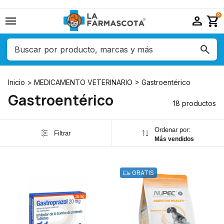
menu
person
shopping_cart
0
Inicio
>
MEDICAMENTO VETERINARIO
>
Gastroentérico
Gastroentérico
18 productos
Ordenar por:
Filtrar
Más vendidos
GRATIS