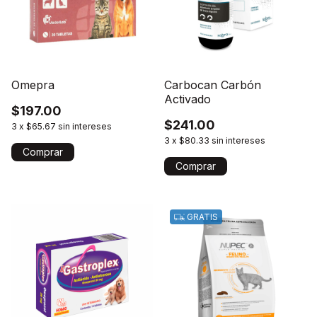
Omepra
Carbocan Carbón
Activado
$197.00
$241.00
3
x
$65.67
sin intereses
3
x
$80.33
sin intereses
GRATIS