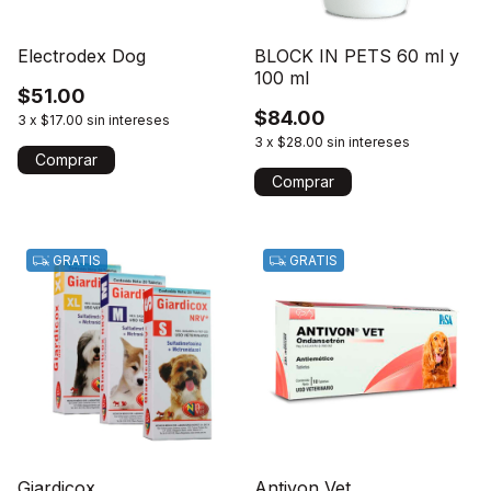
Electrodex Dog
BLOCK IN PETS 60 ml y
100 ml
$51.00
$84.00
3
x
$17.00
sin intereses
3
x
$28.00
sin intereses
Comprar
Comprar
GRATIS
GRATIS
Giardicox
Antivon Vet