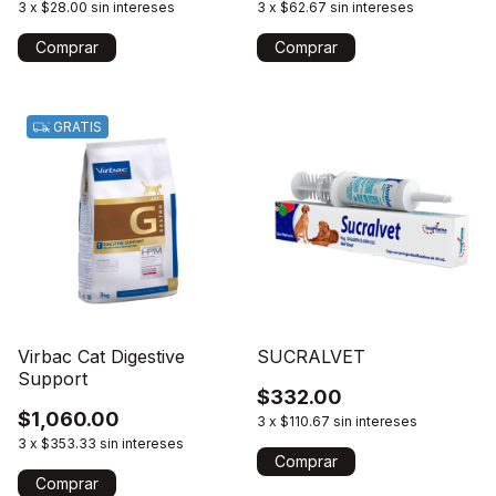
3
x
$28.00
sin intereses
3
x
$62.67
sin intereses
Comprar
GRATIS
Virbac Cat Digestive
SUCRALVET
Support
$332.00
$1,060.00
3
x
$110.67
sin intereses
3
x
$353.33
sin intereses
Comprar