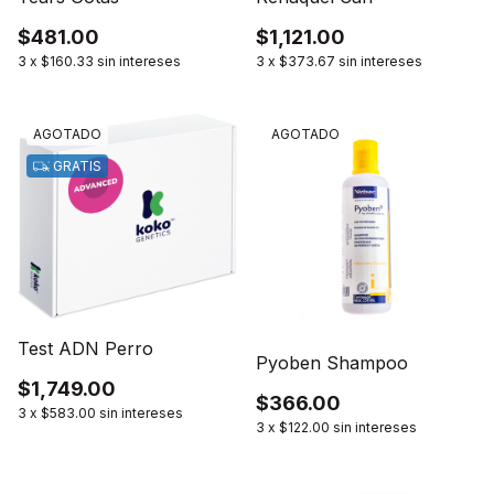
$481.00
$1,121.00
3
x
$160.33
sin intereses
3
x
$373.67
sin intereses
AGOTADO
AGOTADO
GRATIS
Test ADN Perro
Pyoben Shampoo
$1,749.00
$366.00
3
x
$583.00
sin intereses
3
x
$122.00
sin intereses