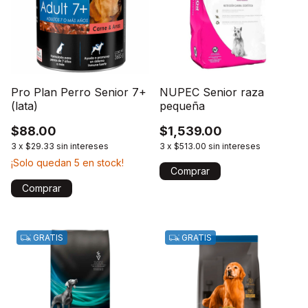
Pro Plan Perro Senior 7+
NUPEC Senior raza
(lata)
pequeña
$88.00
$1,539.00
3
x
$29.33
sin intereses
3
x
$513.00
sin intereses
¡Solo quedan
5
en stock!
Comprar
GRATIS
GRATIS