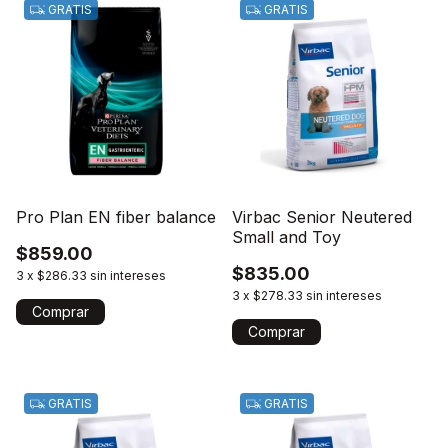
GRATIS
GRATIS
Pro Plan EN fiber balance
Virbac Senior Neutered
Small and Toy
$859.00
$835.00
3
x
$286.33
sin intereses
3
x
$278.33
sin intereses
Comprar
GRATIS
GRATIS