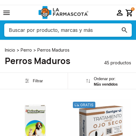
menu
person
shopping_cart
0
Inicio
>
Perro
>
Perros Maduros
Perros Maduros
45 productos
Ordenar por:
Filtrar
Más vendidos
GRATIS