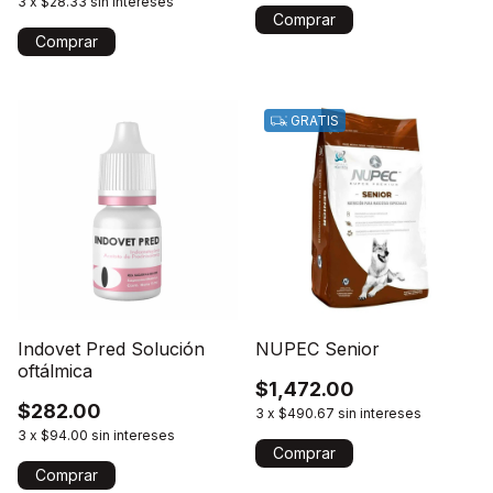
3
x
$28.33
sin intereses
Comprar
GRATIS
Indovet Pred Solución
NUPEC Senior
oftálmica
$1,472.00
$282.00
3
x
$490.67
sin intereses
3
x
$94.00
sin intereses
Comprar