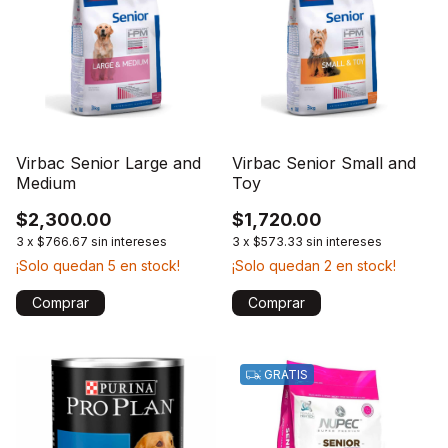
Virbac Senior Large and
Virbac Senior Small and
Medium
Toy
$2,300.00
$1,720.00
3
x
$766.67
sin intereses
3
x
$573.33
sin intereses
¡Solo quedan
5
en stock!
¡Solo quedan
2
en stock!
Comprar
GRATIS