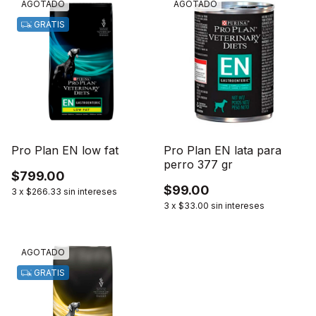
AGOTADO
AGOTADO
GRATIS
Pro Plan EN low fat
Pro Plan EN lata para
perro 377 gr
$799.00
$99.00
3
x
$266.33
sin intereses
3
x
$33.00
sin intereses
AGOTADO
GRATIS