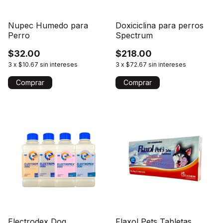
Nupec Humedo para
Doxiciclina para perros
Perro
Spectrum
$32.00
$218.00
3
x
$10.67
sin intereses
3
x
$72.67
sin intereses
Comprar
Comprar
Electrodex Dog
Flaxol Pets Tabletas