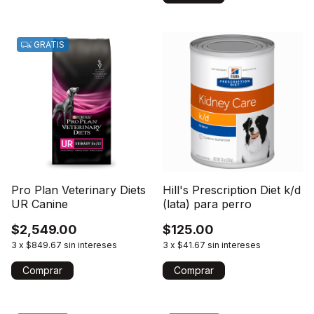
GRATIS
Pro Plan Veterinary Diets
Hill's Prescription Diet k/d
UR Canine
(lata) para perro
$2,549.00
$125.00
3
x
$849.67
sin intereses
3
x
$41.67
sin intereses
Comprar