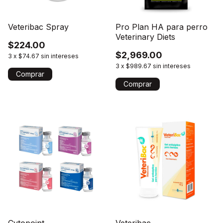
Veteribac Spray
Pro Plan HA para perro
Veterinary Diets
$224.00
$2,969.00
3
x
$74.67
sin intereses
3
x
$989.67
sin intereses
Comprar
Cytopoint
Veteribac