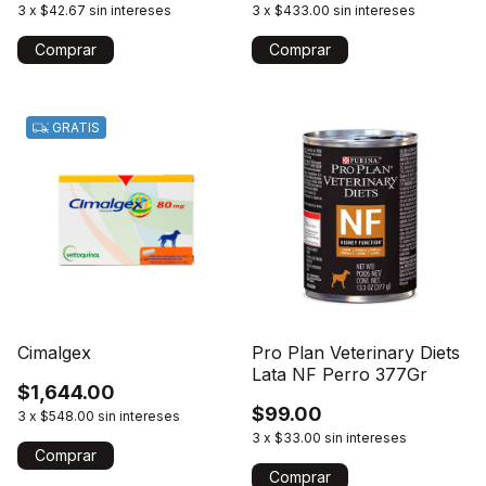
3
x
$42.67
sin intereses
3
x
$433.00
sin intereses
Comprar
GRATIS
Cimalgex
Pro Plan Veterinary Diets
Lata NF Perro 377Gr
$1,644.00
$99.00
3
x
$548.00
sin intereses
3
x
$33.00
sin intereses
Comprar