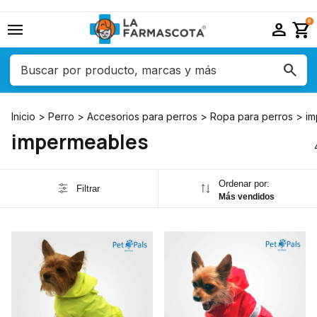
menu
person
shopping_cart
0
Inicio
>
Perro
>
Accesorios para perros
>
Ropa para perros
>
im
impermeables
Ordenar por:
Filtrar
Más vendidos